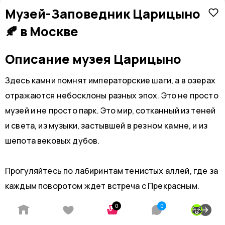
Музей-Заповедник Царицыно
🍂 в Москве
Описание музея Царицыно
Здесь камни помнят императорские шаги, а в озерах
отражаются небосклоны разных эпох. Это не просто
музей и не просто парк. Это мир, сотканный из теней
и света, из музыки, застывшей в резном камне, и из
шепота вековых дубов.
Прогуляйтесь по лабиринтам тенистых аллей, где за
каждым поворотом ждет встреча с Прекрасным.
Прикоснитесь к стенам, которые видели блеск и
0
0
Адрес на карте
забвение. Позвольте ветру с прудов унести суету, а