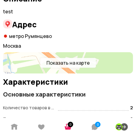
test
Адрес
метро Румянцево
Москва
Показать на карте
Характеристики
Основные характеристики
2
Количество товаров в наличии:
0
Только самовывоз:
0
0
Адрес на карте
0
Только постоплата: